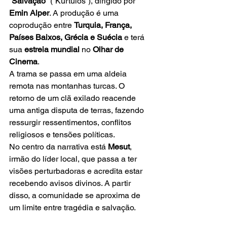
“Salvação”
 (“Kurtulos”), dirigido por 
Emin Alper
. A produção é uma 
coprodução entre 
Turquia, França, 
Países Baixos, Grécia e Suécia
 e terá 
sua 
estreia mundial
 no 
Olhar de 
Cinema
.
A trama se passa em uma aldeia 
remota nas montanhas turcas. O 
retorno de um clã exilado reacende 
uma antiga disputa de terras, fazendo 
ressurgir ressentimentos, conflitos 
religiosos e tensões políticas.
No centro da narrativa está 
Mesut
, 
irmão do líder local, que passa a ter 
visões perturbadoras e acredita estar 
recebendo avisos divinos. A partir 
disso, a comunidade se aproxima de 
um limite entre tragédia e salvação.