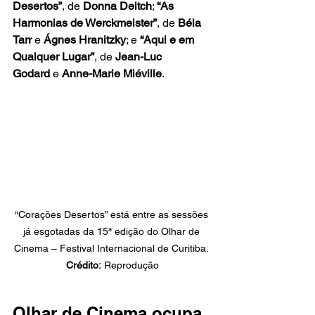
Desertos”
, de 
Donna Deitch
; 
“As 
Harmonias de Werckmeister”
, de 
Béla 
Tarr
 e 
Ágnes Hranitzky
; e 
“Aqui e em 
Qualquer Lugar”
, de 
Jean-Luc 
Godard
 e 
Anne-Marie Miéville
.
“Corações Desertos” está entre as sessões 
já esgotadas da 15ª edição do Olhar de 
Cinema – Festival Internacional de Curitiba. 
Crédito:
 Reprodução
Olhar de Cinema ocupa 