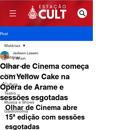
Post
Matérias
Jackson Lassen
Matérias
2 de jun.
Olhar de Cinema começa
Cinema e TV
com Yellow Cake na
Arte e Literatura
Cultura
Ópera de Arame e
Teatro
sessões esgotadas
Música e Shows
Olhar de Cinema abre 
Gastronomia
15ª edição com sessões 
esgotadas