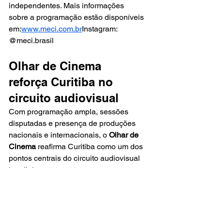
independentes. Mais informações 
sobre a programação estão disponíveis 
em:
www.meci.com
.br
Instagram: 
@meci.brasil
Olhar de Cinema 
reforça Curitiba no 
circuito audiovisual
Com programação ampla, sessões 
disputadas e presença de produções 
nacionais e internacionais, o 
Olhar de 
Cinema
 reafirma Curitiba como um dos 
pontos centrais do circuito audiovisual 
brasileiro.
A 15ª edição também destaca a força 
do festival como espaço de formação 
de público, circulação de filmes, debate 
crítico e encontro entre profissionais da 