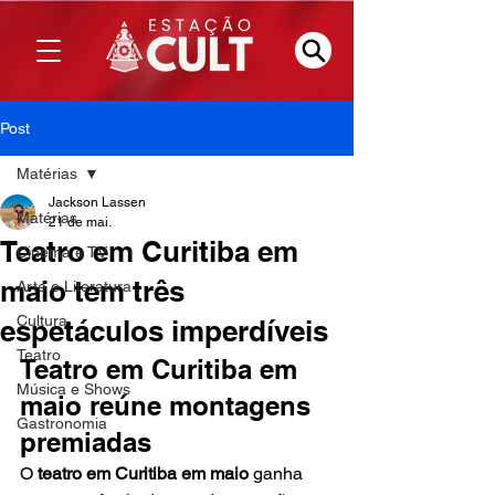
Post
Matérias
Jackson Lassen
Matérias
21 de mai.
Teatro em Curitiba em
Cinema e TV
maio tem três
Arte e Literatura
Cultura
espetáculos imperdíveis
Teatro
Teatro em Curitiba em 
Música e Shows
maio reúne montagens 
Gastronomia
premiadas
O 
teatro em Curitiba em maio
 ganha 