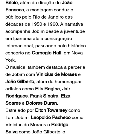
Brício
, além de direção de 
João 
Fonseca
, a montagem conduz o 
público pelo Rio de Janeiro das 
décadas de 1950 e 1960. A narrativa 
acompanha Jobim desde a juventude 
em Ipanema até a consagração 
internacional, passando pelo histórico 
concerto no 
Carnegie Hall
, em Nova 
York.
O musical também destaca a parceria 
de Jobim com 
Vinicius de Moraes
 e 
João Gilberto
, além de homenagear 
artistas como 
Elis Regina
, 
Jair 
Rodrigues
, 
Frank Sinatra
, 
Elza 
Soares
 e 
Dolores Duran
.
Estrelado por 
Elton Towersey
 como 
Tom Jobim, 
Leopoldo Pacheco
 como 
Vinicius de Moraes e 
Rodrigo 
Salva
 como João Gilberto, o 