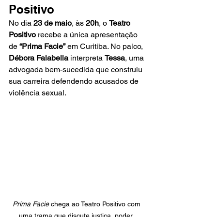
Positivo
No dia 
23 de maio
, às 
20h
, o 
Teatro 
Positivo
 recebe a única apresentação 
de 
“Prima Facie”
 em Curitiba. No palco, 
Débora Falabella
 interpreta 
Tessa
, uma 
advogada bem-sucedida que construiu 
sua carreira defendendo acusados de 
violência sexual.
Prima Facie
 chega ao Teatro Positivo com 
uma trama que discute justiça, poder, 