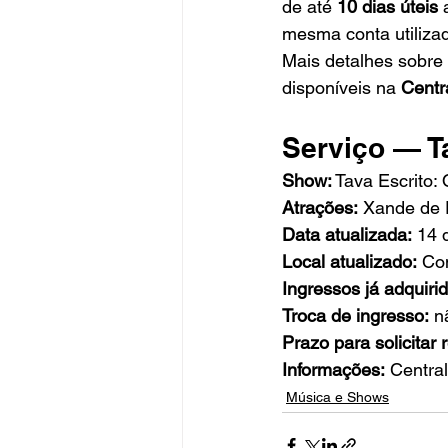
de até 
10 dias úteis
 
mesma conta utilizad
Mais detalhes sobre
disponíveis na 
Centr
Serviço — T
Show:
 Tava Escrito:
Atrações:
 Xande de 
Data atualizada:
 14 
Local atualizado:
 Co
Ingressos já adquiri
Troca de ingresso:
 n
Prazo para solicitar
Informações:
 Centra
Música e Shows