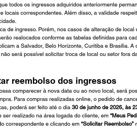
que todos os ingressos adquiridos anteriormente perma
e locais correspondentes. Além disso, a validade respeit
cidade.
ca de ingresso. Porém, nos casos de alteração de local 
 serão realocados conforme as tabelas definidas para ca
licam a Salvador, Belo Horizonte, Curitiba e Brasília. A
ão será possível solicitar troca de local ou setor fora d
tar reembolso dos ingressos
ossa comparecer à nova data ou ao novo local, será possí
pra. Para compras realizadas online, o pedido de canc
xas, poderá ser feito até o dia 
30 de junho de 2026, às 
ser realizado na área logada do cliente, em 
“Meus Ped
do correspondente e clicando em 
“Solicitar Reembolso”
 