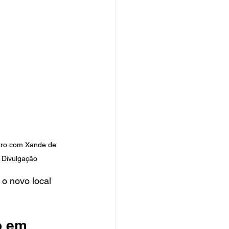
ntro com Xande de 
 Divulgação
o novo local 
o em 