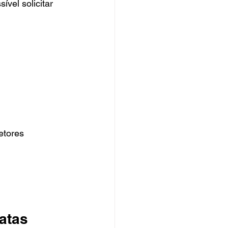
vel solicitar 
etores
atas