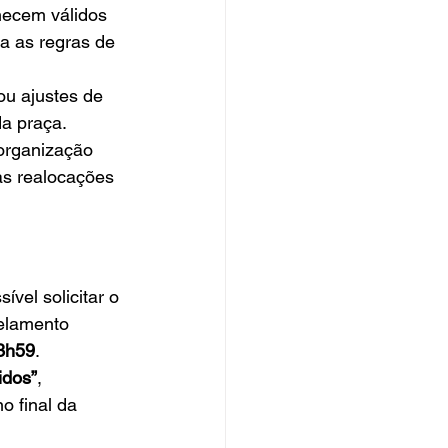
necem válidos 
a as regras de 
ou ajustes de 
da praça.
 organização 
as realocações 
vel solicitar o 
elamento 
23h59
.
idos”
, 
no final da 