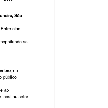
aneiro, São 
Entre elas 
respeitando as 
embro
, no 
o público 
serão 
 local ou setor 