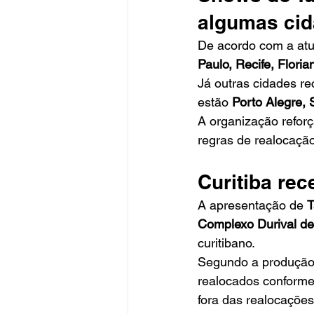
algumas ci
De acordo com a atu
Paulo, Recife, Floria
Já outras cidades re
estão 
Porto Alegre, S
A organização refor
regras de realocaçã
Curitiba re
A apresentação de 
T
Complexo Durival de 
curitibano.
Segundo a produção,
realocados conforme 
fora das realocações