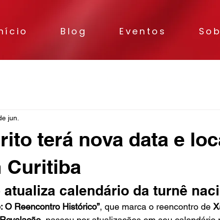
nício
Blog
Eventos
Sob
 e Literatura
Cultura
Teatro
Música e Shows
de jun.
rito terá nova data e loc
Curitiba
 atualiza calendário da turnê nac
o: O Reencontro Histórico”
, que marca o reencontro de 
X
Revelação
, passou por atualizações em seu calendário n