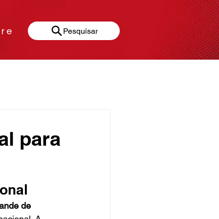
re
Pesquisar
Gastronomia
al para
ional
ande de 
acional. A 