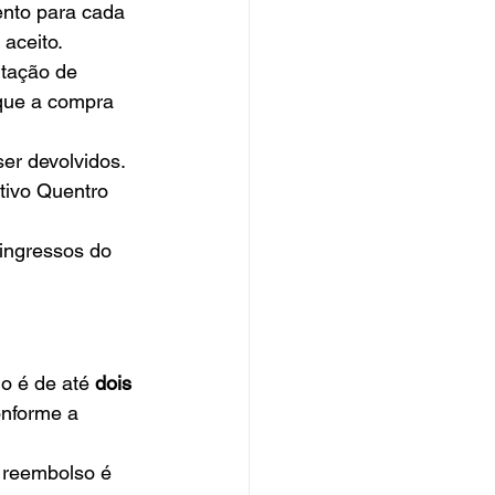
ento para cada 
aceito.
itação de 
que a compra 
er devolvidos. 
tivo Quentro 
ingressos do 
o é de até 
dois 
onforme a 
 reembolso é 