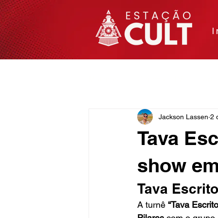
I
Matérias
Cinema e TV
Arte
Jackson Lassen
2 
Tava Esc
show em 
Tava Escrito
A turnê 
“Tava Escrit
Pilares
 com o grupo 