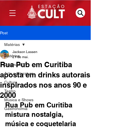
Post
Matérias
Jackson Lassen
Matérias
21 de mai.
Rua Pub em Curitiba
Cinema e TV
aposta em drinks autorais
Arte e Literatura
Cultura
inspirados nos anos 90 e
Teatro
2000
Música e Shows
Rua Pub em Curitiba 
Gastronomia
mistura nostalgia, 
música e coquetelaria