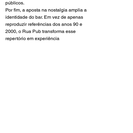
públicos.
Por fim, a aposta na nostalgia amplia a 
identidade do bar. Em vez de apenas 
reproduzir referências dos anos 90 e 
2000, o Rua Pub transforma esse 
repertório em experiência 
gastronômica, musical e visual.
Serviço — Rua Pub
Local:
 Rua Pub
Endereço:
 Rua Desembargador 
Westphalen, 1504 — Rebouças — 
Curitiba/PR
Funcionamento:
 quinta a sábado, das 
18h às 00h; domingos, das 16h às 22h
Destaques da carta:
 Garden Fresh, 
Tropical Smoke, Butterbeer e sangrias 
para compartilhar