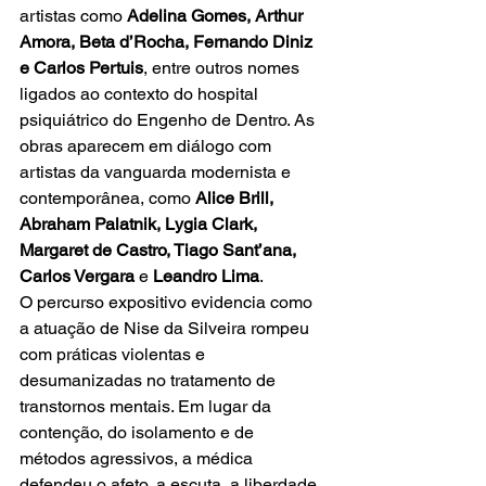
artistas como 
Adelina Gomes, Arthur 
Amora, Beta d’Rocha, Fernando Diniz 
e Carlos Pertuis
, entre outros nomes 
ligados ao contexto do hospital 
psiquiátrico do Engenho de Dentro. As 
obras aparecem em diálogo com 
artistas da vanguarda modernista e 
contemporânea, como 
Alice Brill, 
Abraham Palatnik, Lygia Clark, 
Margaret de Castro, Tiago Sant’ana, 
Carlos Vergara
 e 
Leandro Lima
.
O percurso expositivo evidencia como 
a atuação de Nise da Silveira rompeu 
com práticas violentas e 
desumanizadas no tratamento de 
transtornos mentais. Em lugar da 
contenção, do isolamento e de 
métodos agressivos, a médica 
defendeu o afeto, a escuta, a liberdade 