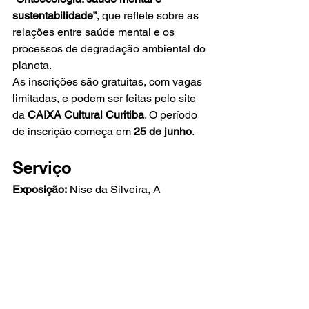
sustentabilidade”
, que reflete sobre as 
relações entre saúde mental e os 
processos de degradação ambiental do 
planeta.
As inscrições são gratuitas, com vagas 
limitadas, e podem ser feitas pelo site 
da 
CAIXA Cultural Curitiba
. O período 
de inscrição começa em 
25 de junho
.
Serviço
Exposição:
 Nise da Silveira, A 
Revolução pelo Afeto
Abertura:
 7 de julho de 2026, às 19h
Período de visitação:
 8 de julho a 11 de 
outubro de 2026
Local:
 CAIXA Cultural Curitiba — 
Galerias Mezanino e Segundo Andar
Endereço:
 Rua Conselheiro Laurindo, 