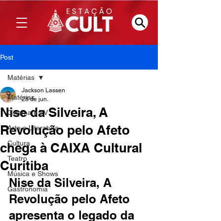
Post
Matérias
Jackson Lassen
Matérias
28 de jun.
Nise da Silveira, A
Cinema e TV
Revolução pelo Afeto
Arte e Literatura
Cultura
chega à CAIXA Cultural
Teatro
Curitiba
Música e Shows
Nise da Silveira, A 
Gastronomia
Revolução pelo Afeto 
apresenta o legado da 