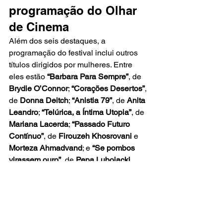
programação do Olhar 
de Cinema
Além dos seis destaques, a 
programação do festival inclui outros 
títulos dirigidos por mulheres. Entre 
eles estão 
“Barbara Para Sempre”
, de 
Brydie O’Connor
; 
“Corações Desertos”
, 
de 
Donna Deitch
; 
“Anistia 79”
, de 
Anita 
Leandro
; 
“Telúrica, a Íntima Utopia”
, de 
Mariana Lacerda
; 
“Passado Futuro 
Contínuo”
, de 
Firouzeh Khosrovani
 e 
Morteza Ahmadvand
; e 
“Se pombos 
virassem ouro”
, de 
Pepa Lubojacki
.
Portanto, os 
filmes com direção 
feminina
 formam um recorte expressivo 
da edição. A presença dessas obras 
amplia o alcance da programação e 
reforça a importância de diferentes 