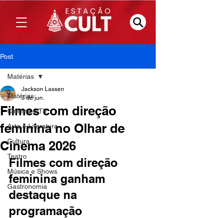
Post
Matérias
Jackson Lassen
Matérias
3 de jun.
Filmes com direção
Cinema e TV
feminina no Olhar de
Arte e Literatura
Cultura
Cinema 2026
Teatro
Filmes com direção 
Música e Shows
feminina ganham 
Gastronomia
destaque na 
programação