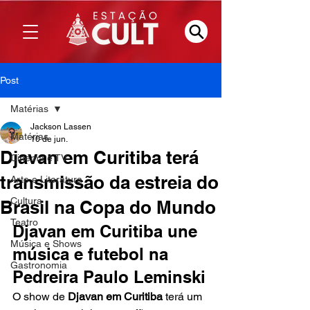
Post
Matérias
Jackson Lassen
Matérias
10 de jun.
Djavan em Curitiba terá
Cinema e TV
transmissão da estreia do
Arte e Literatura
Cultura
Brasil na Copa do Mundo
Teatro
Djavan em Curitiba une 
Música e Shows
música e futebol na 
Gastronomia
Pedreira Paulo Leminski
O show de 
Djavan em Curitiba
 terá um 