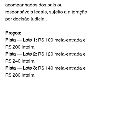
acompanhados dos pais ou 
responsáveis legais, sujeito a alteração 
por decisão judicial.
Preços:
Pista — Lote 1:
 R$ 100 meia-entrada e 
R$ 200 inteira
Pista — Lote 2:
 R$ 120 meia-entrada e 
R$ 240 inteira
Pista — Lote 3:
 R$ 140 meia-entrada e 
R$ 280 inteira
Pista Premium:
 R$ 295 meia-entrada e 
R$ 590 inteira
Camarote:
 R$ 310 meia-entrada e R$ 
620 inteira
Bilheteria oficial — sem cobrança de 
taxa de conveniência: