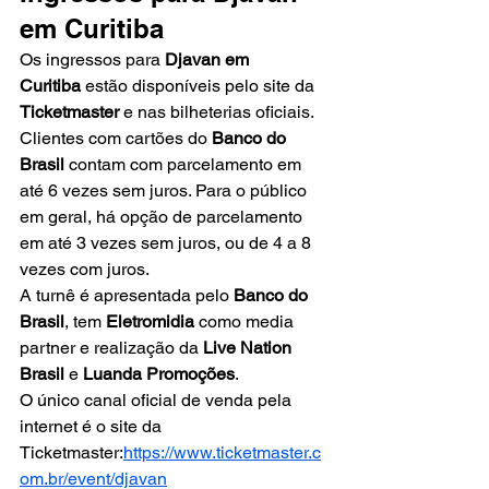
em Curitiba
Os ingressos para 
Djavan em 
Curitiba
 estão disponíveis pelo site da 
Ticketmaster
 e nas bilheterias oficiais. 
Clientes com cartões do 
Banco do 
Brasil
 contam com parcelamento em 
até 6 vezes sem juros. Para o público 
em geral, há opção de parcelamento 
em até 3 vezes sem juros, ou de 4 a 8 
vezes com juros.
A turnê é apresentada pelo 
Banco do 
Brasil
, tem 
Eletromidia
 como media 
partner e realização da 
Live Nation 
Brasil
 e 
Luanda Promoções
.
O único canal oficial de venda pela 
internet é o site da 
Ticketmaster:
https://www.ticketmaster.c
om.br/event/djavan