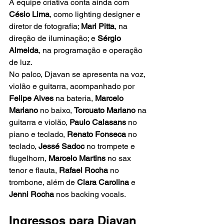
A equipe criativa conta ainda com 
Césio Lima
, como lighting designer e 
diretor de fotografia; 
Mari Pitta
, na 
direção de iluminação; e 
Sérgio 
Almeida
, na programação e operação 
de luz.
No palco, Djavan se apresenta na voz, 
violão e guitarra, acompanhado por 
Felipe Alves
 na bateria, 
Marcelo 
Mariano
 no baixo, 
Torcuato Mariano
 na 
guitarra e violão, 
Paulo Calasans
 no 
piano e teclado, 
Renato Fonseca
 no 
teclado, 
Jessé Sadoc
 no trompete e 
flugelhorn, 
Marcelo Martins
 no sax 
tenor e flauta, 
Rafael Rocha
 no 
trombone, além de 
Clara Carolina
 e 
Jenni Rocha
 nos backing vocals.
Ingressos para Djavan 