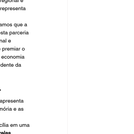
regional e 
representa 
amos que a 
sta parceria 
nal e 
 premiar o 
a economia 
idente da 
r
 apresenta 
mória e as 
ília em uma 
relas 