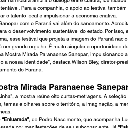
r na mostra amplia o diálogo entre cultura, identidade 
entável. Para a companhia, o apoio ao festival também 
r o talento local e impulsionar a economia criativa.
Sanepar com o Paraná vai além do saneamento. Acredit
para o desenvolvimento sustentável do estado. Por isso, e
ma, esse festival que projeta a imagem do Paraná nacio
é um grande orgulho. É muito singular a oportunidade de
na Mostra Mirada Paranaense Sanepar, impulsionando 
do a nossa identidade”, destaca Wilson Bley, diretor-pres
amento do Paraná.
ostra Mirada Paranaense Sanepa
inha”, a mostra reúne oito curtas-metragens. A seleção
s, temas e olhares sobre o território, a imaginação, a me
neas.
 
“Enluarada”
, de Pedro Nascimento, que acompanha Luc
essada por manifestações de seu subconsciente. Já 
“Est