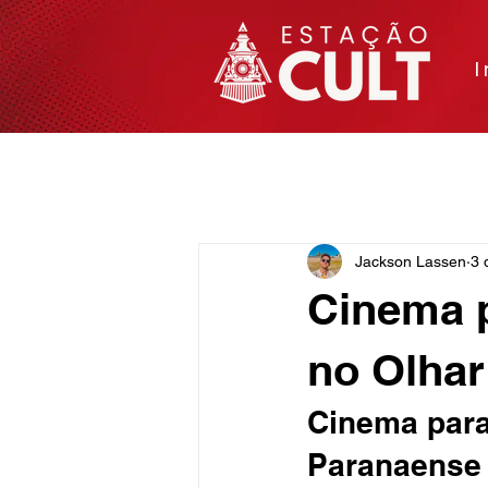
I
Matérias
Cinema e TV
Arte
Jackson Lassen
3 
Cinema 
no Olhar
Cinema para
Paranaense