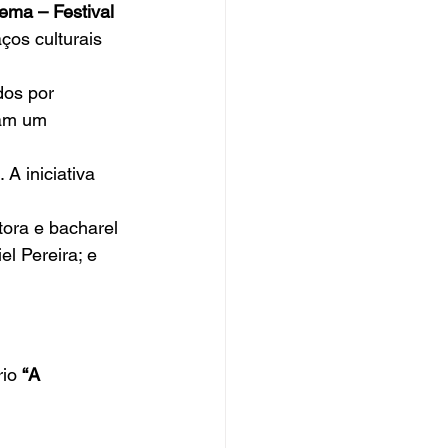
ema – Festival 
ços culturais 
dos por 
tam um 
. A iniciativa 
tora e bacharel 
l Pereira; e 
io 
“A 