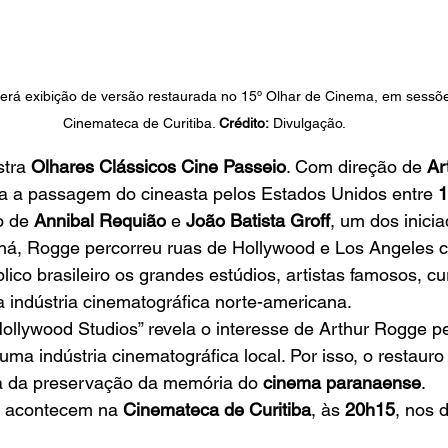
terá exibição de versão restaurada no 15º Olhar de Cinema, em sessõe
Cinemateca de Curitiba. 
Crédito:
 Divulgação.
tra 
Olhares Clássicos Cine Passeio
. Com direção de 
Ar
 a passagem do cineasta pelos Estados Unidos entre 
1
o de 
Annibal Requião
 e 
João Batista Groff
, um dos inici
aná, Rogge percorreu ruas de Hollywood e Los Angeles c
lico brasileiro os grandes estúdios, artistas famosos, cu
da indústria cinematográfica norte-americana.
ollywood Studios” revela o interesse de Arthur Rogge pe
ma indústria cinematográfica local. Por isso, o restaur
ia da preservação da memória do 
cinema paranaense
.
s acontecem na 
Cinemateca de Curitiba
, às 
20h15
, nos d