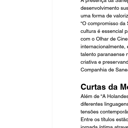
A presença da Sanepa
desenvolvimento sust
uma forma de valoriza
“O compromisso da 
cultura é essencial 
com o Olhar de Cine
internacionalmente, 
talento paranaense 
criativa e preservan
Companhia de Sane
Curtas da M
Além de “A Holandes
diferentes linguagen
tensões contemporâ
Entre os títulos estão
jornada íntima atrav