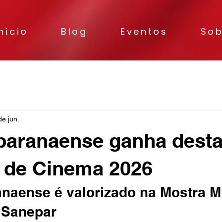
nício
Blog
Eventos
Sob
 e Literatura
Cultura
Teatro
Música e Shows
de jun.
paranaense ganha dest
 de Cinema 2026
naense é valorizado na Mostra M
 Sanepar