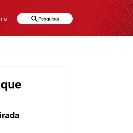
re
Pesquisar
Gastronomia
aque
irada 