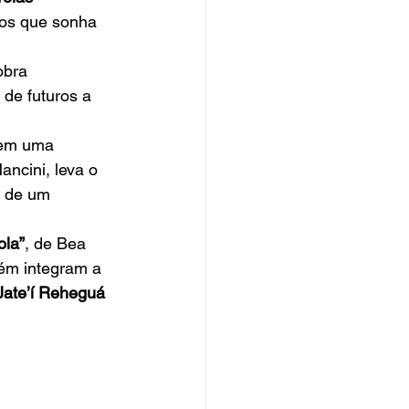
nos que sonha 
obra 
de futuros a 
 em uma 
ancini, leva o 
o de um 
ola”
, de Bea 
ém integram a 
 Jate’í Reheguá 