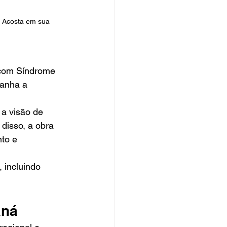
 Acosta em sua 
com Síndrome 
panha a 
 a visão de 
disso, a obra 
to e 
, incluindo 
aná