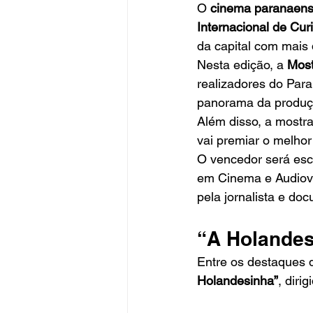
O 
cinema paranaen
Internacional de Curi
da capital com mais
Nesta edição, a 
Most
realizadores do Par
panorama da produçã
Além disso, a mostr
vai premiar o melhor
O vencedor será esc
em Cinema e Audiovis
pela jornalista e do
“A Holandes
Entre os destaques 
Holandesinha”
, dirig