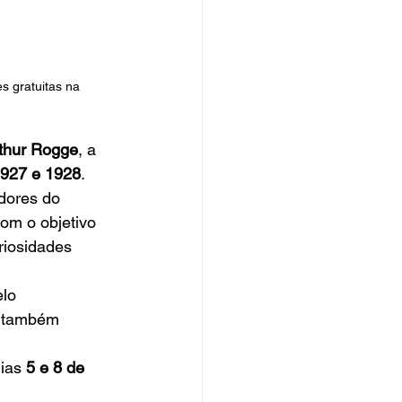
s gratuitas na 
thur Rogge
, a 
927 e 1928
.
adores do 
om o objetivo 
riosidades 
lo 
o também 
ias 
5 e 8 de 