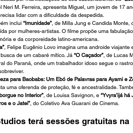
el Neri M. Ferreira, apresenta Miguel, um jovem de 17 a
precisa lidar com a dificuldade da despedida.
m inclui 
“Imunidade”
, de Milla Jung e Candida Monte, 
ída por mulheres-artistas. O filme propõe uma fabulação 
mória e da corporeidade latino-americana.
a”
, Felipe Eugênio Lovo imagina uma androide viajante
busca de um cabaré mítico. Já 
“O Caçador”
, de Lucas M
rural do Paraná, onde um trabalhador idoso segue o rastr
sobreviver.
eza para Baobabs: Um Ebó de Palavras para Ayami e Z
ta uma oferenda de proteção, fé e ancestralidade. Tamb
borgue no Interior”
, de Louisa Savignon, e 
“Yvyra’ijá há
os e o Jatei”
, do Coletivo Ava Guarani de Cinema.
tudios terá sessões gratuitas na 