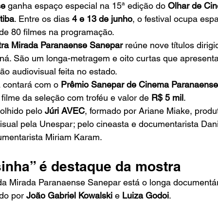
se
 ganha espaço especial na 15ª edição do 
Olhar de Cin
tiba
. Entre os dias 
4 e 13 de junho
, o festival ocupa espa
 de 80 filmes na programação.
ra Mirada Paranaense Sanepar
 reúne nove títulos dirigi
aná. São um longa-metragem e oito curtas que apresen
o audiovisual feita no estado.
a contará com o 
Prêmio Sanepar de Cinema Paranaense
 filme da seleção com troféu e valor de 
R$ 5 mil
.
olhido pelo 
Júri AVEC
, formado por Ariane Miake, produ
ual pela Unespar; pelo cineasta e documentarista Danie
cumentarista Miriam Karam.
inha” é destaque da mostra
da Mirada Paranaense Sanepar está o longa documentár
ido por 
João Gabriel Kowalski
 e 
Luiza Godoi
.