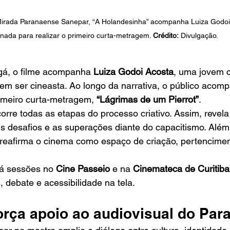
irada Paranaense Sanepar, “A Holandesinha” acompanha Luiza Godoi
rnada para realizar o primeiro curta-metragem. 
Crédito:
 Divulgação.
á, o filme acompanha 
Luiza Godoi Acosta
, uma jovem 
m ser cineasta. Ao longo da narrativa, o público acom
imeiro curta-metragem, 
“Lágrimas de um Pierrot”
.
rre todas as etapas do processo criativo. Assim, revela
 desafios e as superações diante do capacitismo. Além 
 reafirma o cinema como espaço de criação, pertencimen
rá sessões no 
Cine Passeio
 e na 
Cinemateca de Curitiba
, debate e acessibilidade na tela.
orça apoio ao audiovisual do Par