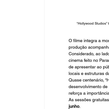
“Hollywood Studios” 
O filme integra a mos
produção acompanha
Considerado, ao lad
cinema feito no Par
de apresentar ao púb
locais e estruturas 
Quase centenário, “H
desenvolvimento de u
reforça a importânc
As sessões gratuita
junho
.