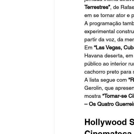
Terrestres”
, de Rafa
em se tornar ator e 
A programação també
experimental constru
partir da voz, da me
Em 
“Las Vegas, Cub
Havana deserta, em 
público ao interior 
cachorro preto para 
A lista segue com 
“R
Gerolin, que apresen
mostra 
“Tornar-se Ci
– Os Quatro Guerreir
Hollywood S
Cinemateca