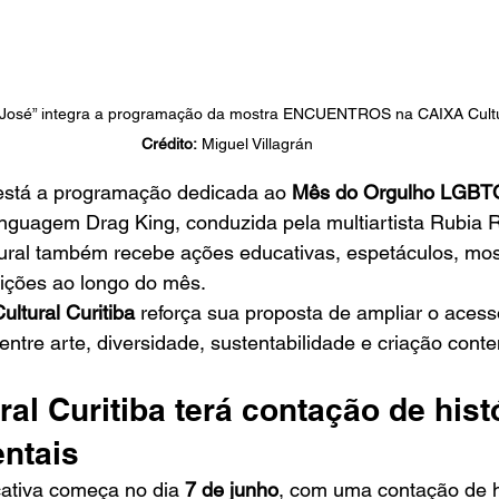
n José” integra a programação da mostra ENCUENTROS na CAIXA Cultura
Crédito:
 Miguel Villagrán
está a programação dedicada ao 
Mês do Orgulho LGBT
linguagem Drag King, conduzida pela multiartista Rubia
tural também recebe ações educativas, espetáculos, mos
sições ao longo do mês.
ltural Curitiba
 reforça sua proposta de ampliar o acesso
ntre arte, diversidade, sustentabilidade e criação con
al Curitiba terá contação de histó
ntais
tiva começa no dia 
7 de junho
, com uma contação de h