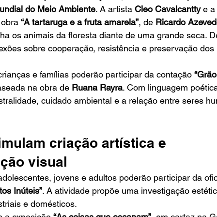
undial do Meio Ambiente
. A artista 
Cleo Cavalcantty
 e a
 obra 
“A tartaruga e a fruta amarela”
, de 
Ricardo Azeved
ha os animais da floresta diante de uma grande seca. D
lexões sobre cooperação, resistência e preservação dos 
 crianças e famílias poderão participar da contação 
“Grão
aseada na obra de 
Ruana Rayra
. Com linguagem poética 
stralidade, cuidado ambiental e a relação entre seres h
imulam criação artística e 
ção visual
 adolescentes, jovens e adultos poderão participar da ofic
tos Inúteis”
. A atividade propõe uma investigação estétic
striais e domésticos.
m a exposição 
“As coisas que escapam”
, em cartaz na Ga