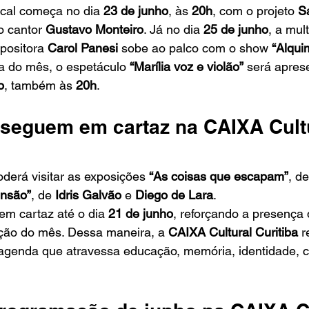
cal começa no dia 
23 de junho
, às 
20h
, com o projeto 
S
o cantor 
Gustavo Monteiro
. Já no dia 
25 de junho
, a mult
positora 
Carol Panesi
 sobe ao palco com o show 
“Alqui
 do mês, o espetáculo 
“Marília voz e violão”
 será apres
o
, também às 
20h
.
seguem em cartaz na CAIXA Cultu
derá visitar as exposições 
“As coisas que escapam”
, de
nsão”
, de 
Idris Galvão
 e 
Diego de Lara
.
m cartaz até o dia 
21 de junho
, reforçando a presença 
ção do mês. Dessa maneira, a 
CAIXA Cultural Curitiba
 r
genda que atravessa educação, memória, identidade, c