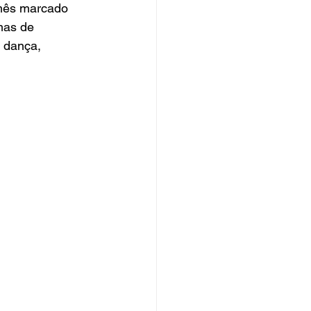
mês marcado 
mas de 
, dança, 