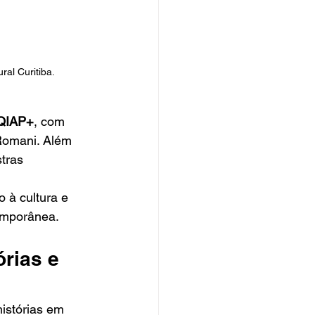
l Curitiba. 
QIAP+
, com 
 Romani. Além 
tras 
 à cultura e 
temporânea.
rias e 
istórias em 