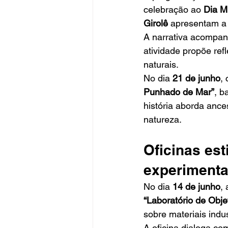
celebração ao 
Dia M
Girolê
 apresentam a
A narrativa acompan
atividade propõe ref
naturais.
No dia 
21 de junho
,
Punhado de Mar”
, b
história aborda ance
natureza.
Oficinas est
experimenta
No dia 
14 de junho
,
“Laboratório de Obje
sobre materiais indu
A oficina dialoga co