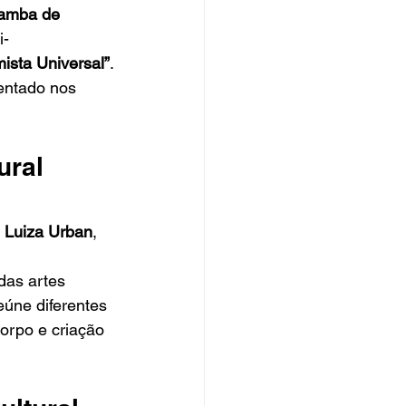
amba de 
i-
mista Universal”
.
entado nos 
ral 
 
Luiza Urban
, 
das artes 
eúne diferentes 
orpo e criação 