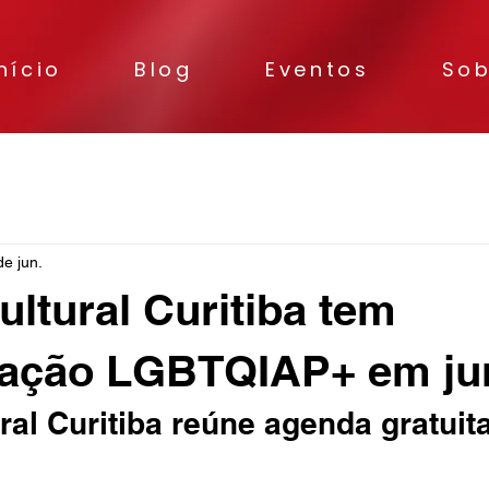
nício
Blog
Eventos
Sob
 e Literatura
Cultura
Teatro
Música e Shows
de jun.
ltural Curitiba tem
ação LGBTQIAP+ em ju
al Curitiba reúne agenda gratuit