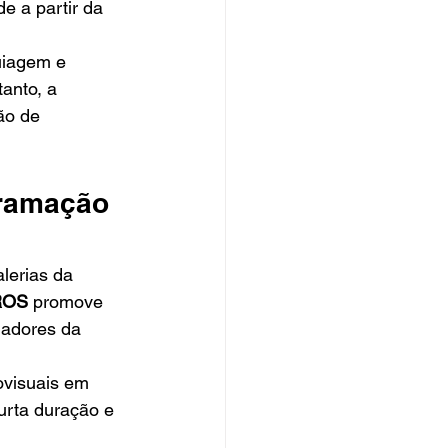
e a partir da 
uiagem e 
anto, a 
ão de 
gramação 
lerias da 
ROS
 promove 
iadores da 
ovisuais em 
urta duração e 