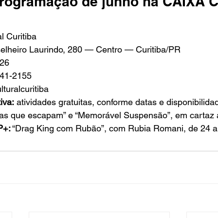
rogramação de junho na CAIXA Cu
l Curitiba
elheiro Laurindo, 280 — Centro — Curitiba/PR
026
041-2155
turalcuritiba
iva:
 atividades gratuitas, conforme datas e disponibilida
sas que escapam” e “Memorável Suspensão”, em cartaz 
P+:
 “Drag King com Rubão”, com Rubia Romani, de 24 a