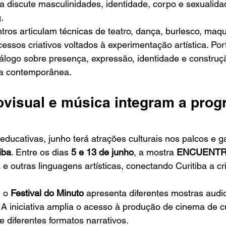
a discute masculinidades, identidade, corpo e sexualidad
.
tros articulam técnicas de teatro, dança, burlesco, maq
ssos criativos voltados à experimentação artística. Port
iálogo sobre presença, expressão, identidade e construç
a contemporânea.
ovisual e música integram a pro
educativas, junho terá atrações culturais nos palcos e ga
iba
. Entre os dias 
5 e 13 de junho
, a mostra 
ENCUENT
 e outras linguagens artísticas, conectando Curitiba a cr
, o 
Festival do Minuto
 apresenta diferentes mostras audi
. A iniciativa amplia o acesso à produção de cinema de c
e diferentes formatos narrativos.