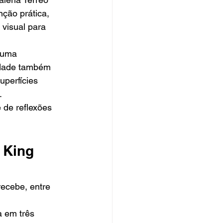
nção prática, 
visual para 
 uma 
vidade também 
uperfícies 
.
 de reflexões 
 King 
recebe, entre 
a em três 