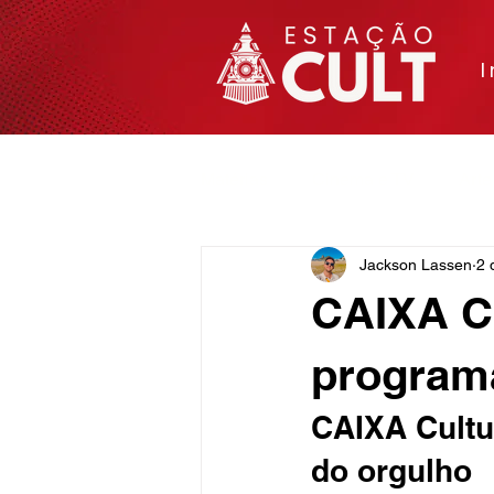
I
Matérias
Cinema e TV
Arte
Jackson Lassen
2 
CAIXA Cu
program
CAIXA Cultur
do orgulho