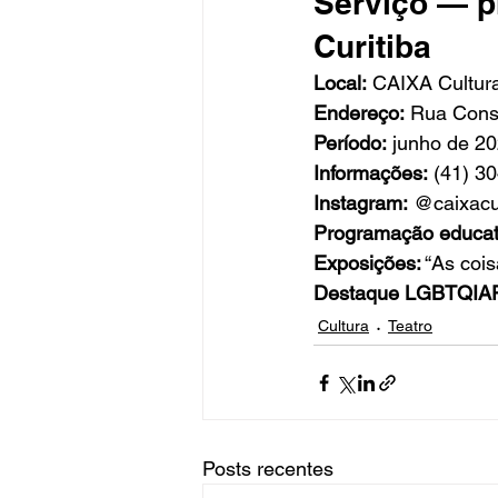
Serviço — p
Curitiba
Local:
 CAIXA Cultura
Endereço:
 Rua Cons
Período:
 junho de 2
Informações:
 (41) 3
Instagram:
 @caixacul
Programação educat
Exposições:
 “As coi
Destaque LGBTQIA
Cultura
Teatro
Posts recentes