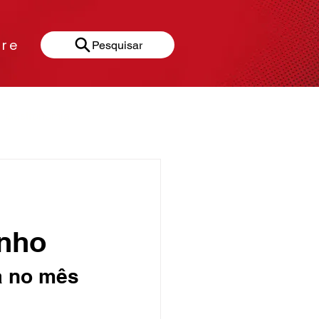
re
Pesquisar
Gastronomia
nho
a no mês 