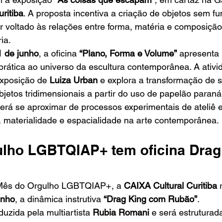
ritiba
. A proposta incentiva a criação de objetos sem fu
 voltado às relações entre forma, matéria e composição 
ria.
1 de junho
, a oficina 
“Plano, Forma e Volume”
 apresenta
 prática ao universo da escultura contemporânea. A ati
exposição de 
Luiza Urban
 e explora a transformação de s
jetos tridimensionais a partir do uso de papelão paraná
erá se aproximar de processos experimentais de ateliê e
, materialidade e espacialidade na arte contemporânea.
lho LGBTQIAP+ tem oficina Drag
Mês do Orgulho LGBTQIAP+, a 
CAIXA Cultural Curitiba
 
unho
, a dinâmica instrutiva 
“Drag King com Rubão”
.
uzida pela multiartista 
Rubia Romani
 e será estruturad