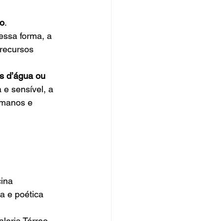
 
o
.
essa forma, a 
recursos 
s d’água ou 
e sensível, a 
umanos e 
ina 
a e poética 
leria Térreo 