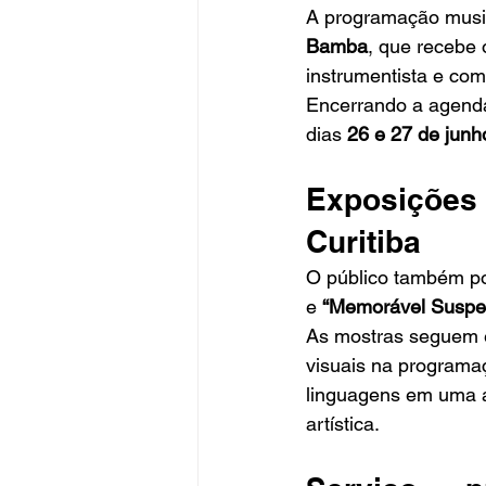
A programação musi
Bamba
, que recebe 
instrumentista e com
Encerrando a agenda
dias 
26 e 27 de junh
Exposições 
Curitiba
O público também po
e 
“Memorável Suspe
As mostras seguem e
visuais na programa
linguagens em uma a
artística.