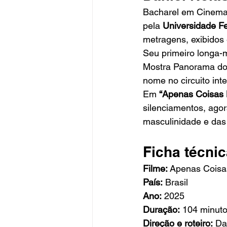
Bacharel em Cinema 
pela 
Universidade F
metragens, exibidos 
Seu primeiro longa-
Mostra Panorama do
nome no circuito int
Em 
“Apenas Coisas
silenciamentos, agor
masculinidade e das
Ficha técni
Filme:
 Apenas Coisa
País:
 Brasil
Ano:
 2025
Duração:
 104 minut
Direção e roteiro:
 Da