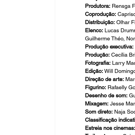
Produtora:
 Rensga F
Coprodução:
 Capris
Distribuição:
 Olhar F
Elenco:
 Lucas Drumm
Guilherme Théo, Norv
Produção executiva:
Produção:
 Cecília B
Fotografia:
 Larry Ma
Edição:
 Will Doming
Direção de arte:
 Mar
Figurino:
 Rafaelly G
Desenho de som:
 Gu
Mixagem:
 Jesse Ma
Som direto:
 Naja So
Classificação indicat
Estreia nos cinemas