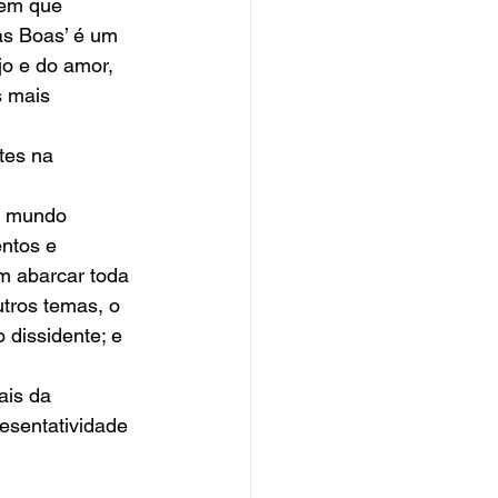
 em que 
s Boas’ é um 
o e do amor, 
 mais 
tes na 
o mundo 
ntos e 
m abarcar toda 
tros temas, o 
 dissidente; e 
is da 
esentatividade 