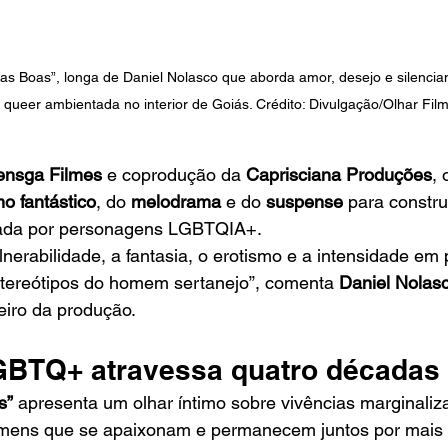
s Boas”, longa de Daniel Nolasco que aborda amor, desejo e silenc
a queer ambientada no interior de Goiás. Crédito: Divulgação/Olhar Fil
ensga Filmes
 e coprodução da 
Caprisciana Produções
, 
mo fantástico
, do 
melodrama
 e do 
suspense
 para constru
zada por personagens LGBTQIA+.
ulnerabilidade, a fantasia, o erotismo e a intensidade e
ereótipos do homem sertanejo”, comenta 
Daniel Nolas
eiro da produção.
BTQ+ atravessa quatro décadas
s”
 apresenta um olhar íntimo sobre vivências marginaliz
homens que se apaixonam e permanecem juntos por mais 