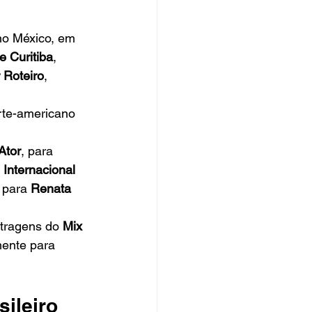
no México, em 
e Curitiba
, 
 Roteiro
, 
rte-americano 
Ator
, para 
Internacional 
, para 
Renata 
tragens do 
Mix 
ente para 
sileiro