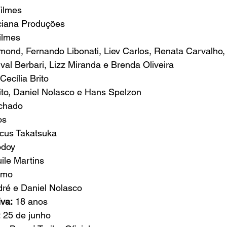
ilmes
ciana Produções
ilmes
ond, Fernando Libonati, Liev Carlos, Renata Carvalho, 
al Berbari, Lizz Miranda e Brenda Oliveira
 Cecília Brito
rito, Daniel Nolasco e Hans Spelzon
chado
os
cus Takatsuka
odoy
ile Martins
rmo
dré e Daniel Nolasco
iva:
 18 anos
:
 25 de junho