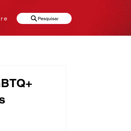
re
Pesquisar
Gastronomia
LGBTQ+
s