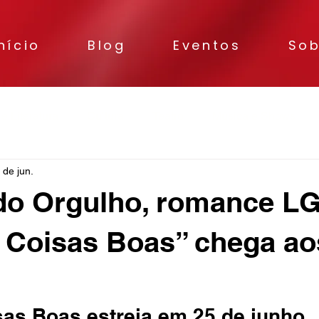
nício
Blog
Eventos
Sob
 e Literatura
Cultura
Teatro
Música e Shows
 de jun.
do Orgulho, romance 
 Coisas Boas” chega ao
as Boas estreia em 25 de junho