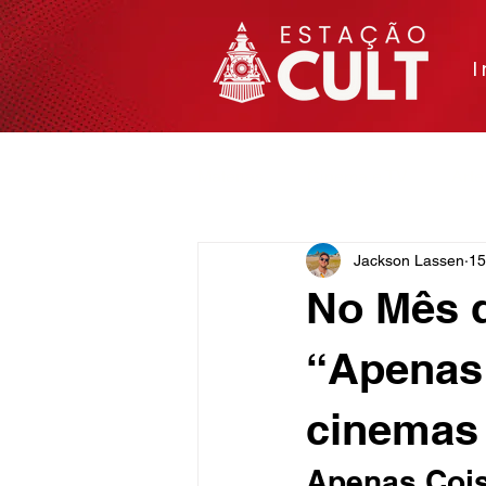
I
Matérias
Cinema e TV
Arte
Jackson Lassen
15
No Mês 
“Apenas
cinemas
Apenas Cois