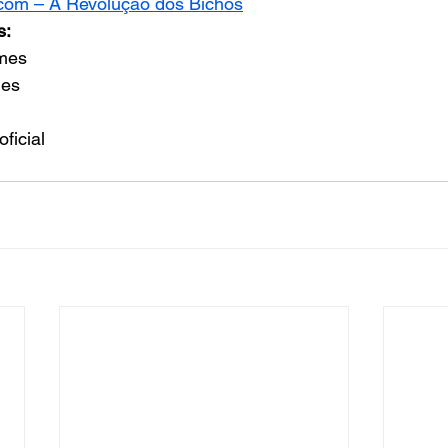
.com
 – A Revolução dos Bichos
s:
lmes 
mes
ficial