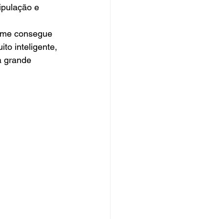
ipulação e 
ilme consegue 
to inteligente, 
a grande 