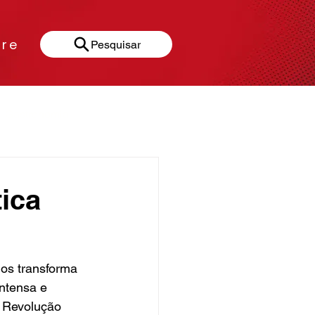
re
Pesquisar
Gastronomia
tica
os transforma 
ntensa e 
a Revolução 