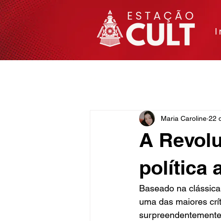
I
Matérias
Cinema e TV
Arte
Maria Caroline
22 
A Revolu
política
Baseado na clássica
uma das maiores crít
surpreendentemente 