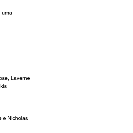
— uma 
ose, Laverne 
kis
 e Nicholas 