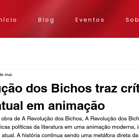
nício
Blog
Eventos
Sob
 e Literatura
Cultura
Teatro
Música e Shows
de mai.
ção dos Bichos traz crí
 atual em animação
 obra de A Revolução dos Bichos, A Revolução dos Bich
icas políticas da literatura em uma animação moderna, i
atual. A história continua sendo uma metáfora direta d