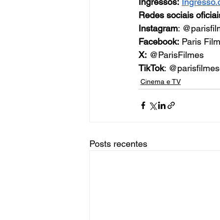
Ingressos:
Ingresso
Redes sociais oficiai
Instagram
: @parisfi
Facebook:
 Paris Fil
X:
 @ParisFilmes
TikTok
: @parisfilmeso
Cinema e TV
Posts recentes