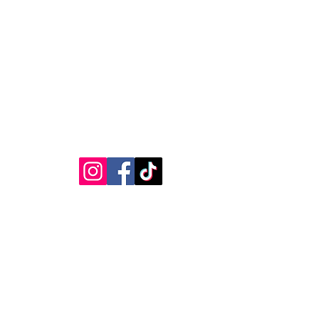
Legal
Redes Sociais
.com.br
Termos
hatsApp)
Privacidade
Política de Cookies
O Estação Cult acompanha de perto a cena cultural de Curitib
trazendo notícias, críticas, coberturas, agendas e experiências
que conectam o público aos principais acontecimentos da
cidade.