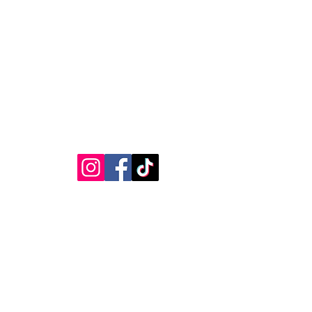
Legal
Redes Sociais
.com.br
Termos
hatsApp)
Privacidade
Política de Cookies
O Estação Cult acompanha de perto a cena cultural de Curitib
trazendo notícias, críticas, coberturas, agendas e experiências
que conectam o público aos principais acontecimentos da
cidade.